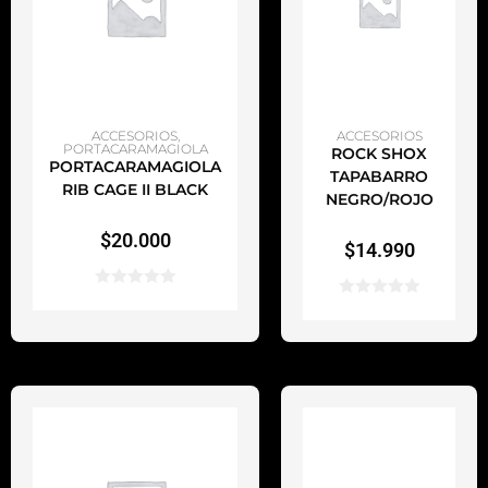
AÑADIR AL CARRITO
AÑADIR AL CARRITO
ACCESORIOS
,
ACCESORIOS
PORTACARAMAGIOLA
ROCK SHOX
PORTACARAMAGIOLA
TAPABARRO
RIB CAGE II BLACK
NEGRO/ROJO
$
20.000
$
14.990