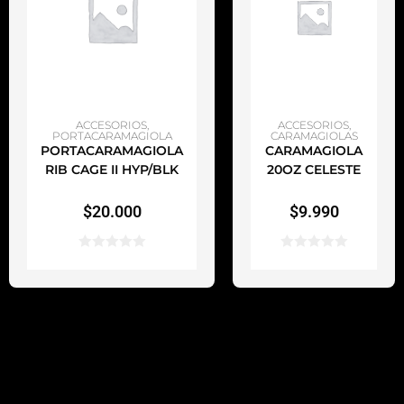
AÑADIR AL CARRITO
AÑADIR AL CARRITO
ACCESORIOS
,
ACCESORIOS
,
PORTACARAMAGIOLA
CARAMAGIOLAS
PORTACARAMAGIOLA
CARAMAGIOLA
RIB CAGE II HYP/BLK
20OZ CELESTE
$
20.000
$
9.990