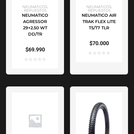
AÑADIR AL CARRITO
SELECCIONAR
NEUMATICOS
,
NEUMATICOS
,
REPUESTOS
REPUESTOS
NEUMATICO
NEUMATICO AIR
OPCIONES
AGRESSOR
TRAK FLEX LITE
29×2.50 WT
T5/T7 TLR
DD/TR
$
70.000
$
69.990