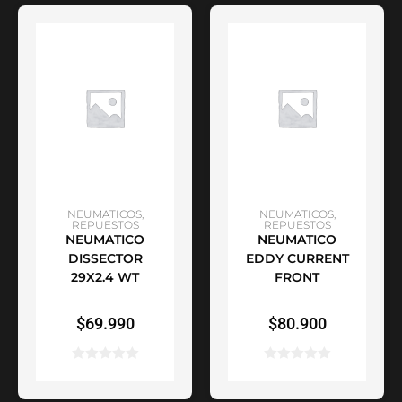
AÑADIR AL CARRITO
SELECCIONAR
NEUMATICOS
,
NEUMATICOS
,
REPUESTOS
REPUESTOS
NEUMATICO
NEUMATICO
OPCIONES
DISSECTOR
EDDY CURRENT
29X2.4 WT
FRONT
$
69.990
$
80.900