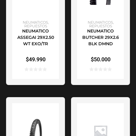
AÑADIR AL CARRITO
AÑADIR AL CARRITO
NEUMATICOS
,
NEUMATICOS
,
REPUESTOS
REPUESTOS
NEUMATICO
NEUMATICO
ASSEGAI 29X2.50
BUTCHER 29X2.6
WT EXO/TR
BLK DMND
$
49.990
$
50.000