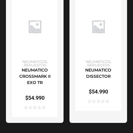
SELECCIONAR
SELECCIONAR
NEUMATICOS
,
NEUMATICOS
,
REPUESTOS
REPUESTOS
NEUMATICO
NEUMATICO
OPCIONES
OPCIONES
CROSSMARK II
DISSECTOR
EXO TR
$
54.990
$
54.990