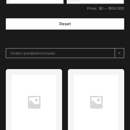
Price:
$0
—
$100.000
Reset
Orden predeterminado