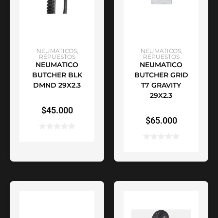
AÑADIR AL CARRITO
AÑADIR AL CARRITO
NEUMATICOS
,
NEUMATICOS
,
REPUESTOS
REPUESTOS
NEUMATICO
NEUMATICO
BUTCHER BLK
BUTCHER GRID
DMND 29X2.3
T7 GRAVITY
29X2.3
$
45.000
$
65.000