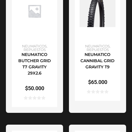
AÑADIR AL CARRITO
SELECCIONAR
NEUMATICOS
,
NEUMATICOS
,
REPUESTOS
REPUESTOS
NEUMATICO
NEUMATICO
OPCIONES
BUTCHER GRID
CANNIBAL GRID
T7 GRAVITY
GRAVITY T9
29X2.6
$
65.000
$
50.000