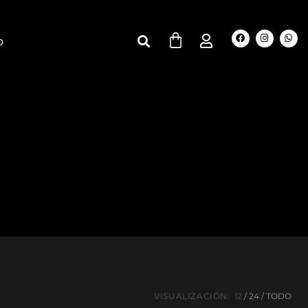
O
VISUALIZACIÓN:
12
24
TODO