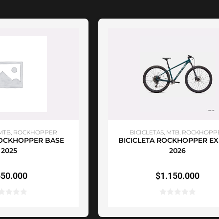
ONAR OPCIONES
SELECCIONAR OPCIONES
MTB
,
ROCKHOPPER
BICICLETAS
,
MTB
,
ROCKHOPP
ROCKHOPPER BASE
BICICLETA ROCKHOPPER E
2025
2026
50.000
$
1.150.000