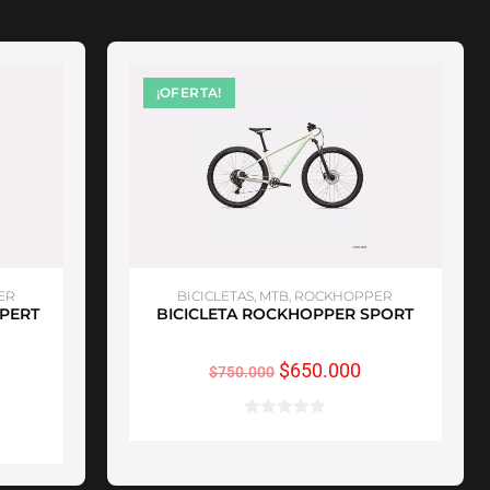
¡OFERTA!
SELECCIONAR OPCIONES
ER
BICICLETAS
,
MTB
,
ROCKHOPPER
XPERT
BICICLETA ROCKHOPPER SPORT
$
650.000
$
750.000