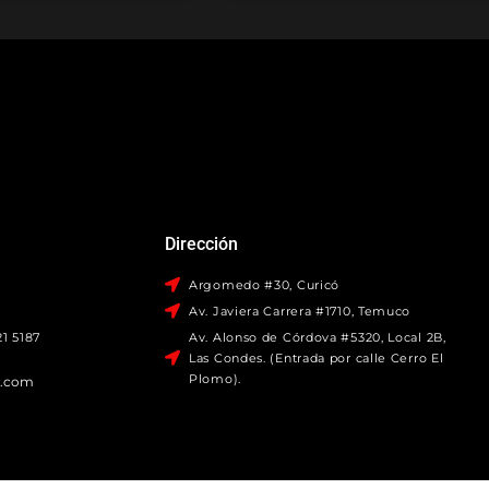
Dirección
Argomedo #30, Curicó
Av. Javiera Carrera #1710, Temuco
1 5187
Av. Alonso de Córdova #5320, Local 2B,
Las Condes. (Entrada por calle Cerro El
Plomo).
o.com