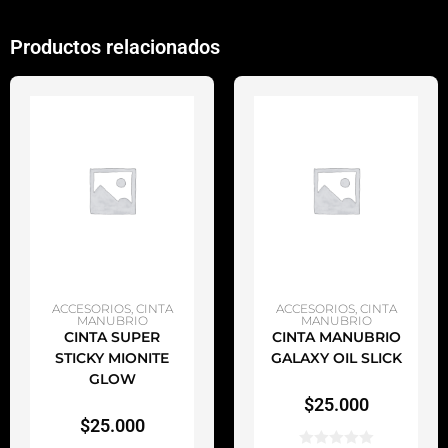
Productos relacionados
AÑADIR AL CARRITO
AÑADIR AL CARRITO
ACCESORIOS
,
CINTA
ACCESORIOS
,
CINTA
MANUBRIO
MANUBRIO
CINTA SUPER
CINTA MANUBRIO
STICKY MIONITE
GALAXY OIL SLICK
GLOW
$
25.000
$
25.000