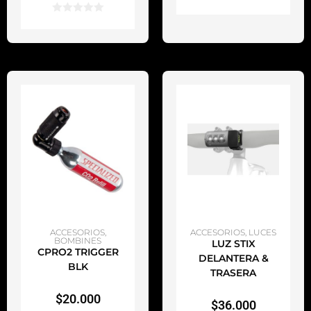
AÑADIR AL CARRITO
AÑADIR AL CARRITO
ACCESORIOS
,
ACCESORIOS
,
LUCES
BOMBINES
LUZ STIX
CPRO2 TRIGGER
DELANTERA &
BLK
TRASERA
$
20.000
$
36.000