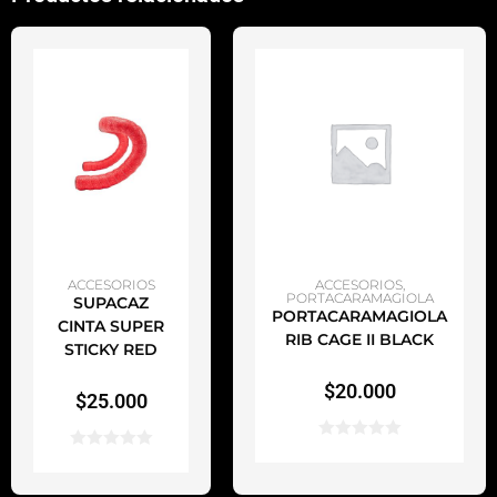
AÑADIR AL CARRITO
AÑADIR AL CARRITO
ACCESORIOS
ACCESORIOS
,
PORTACARAMAGIOLA
SUPACAZ
PORTACARAMAGIOLA
CINTA SUPER
RIB CAGE II BLACK
STICKY RED
$
20.000
$
25.000