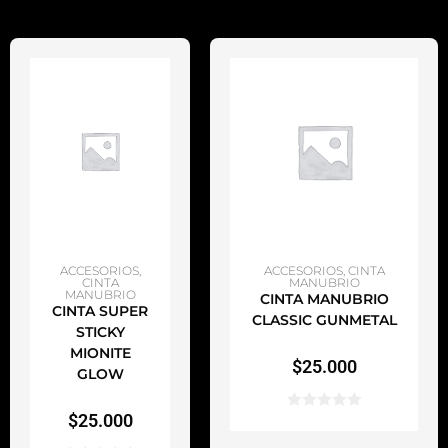
AÑADIR AL CARRITO
AÑADIR AL CARRITO
ACCESORIOS
,
ACCESORIOS
,
CINTA
CINTA
MANUBRIO
MANUBRIO
CINTA MANUBRIO
CINTA SUPER
CLASSIC GUNMETAL
STICKY
MIONITE
$
25.000
GLOW
$
25.000