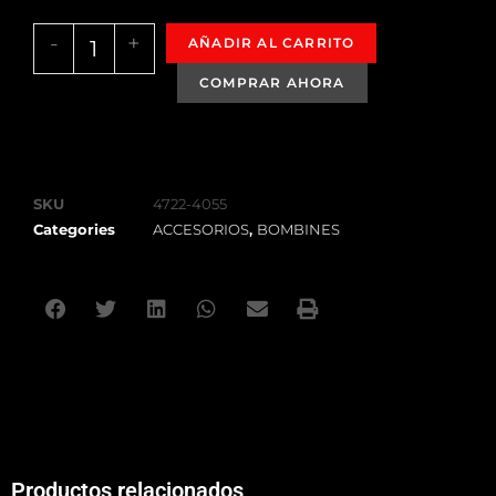
-
+
AÑADIR AL CARRITO
SKU
4722-4055
Categories
ACCESORIOS
,
BOMBINES
Productos relacionados