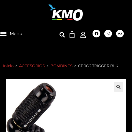
Inicio
>
ACCESORIOS
>
BOMBINES
>
CPRO2 TRIGGER BLK