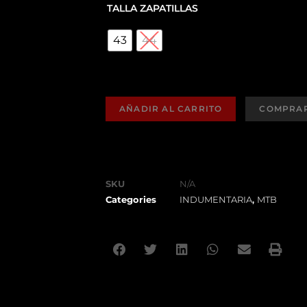
TALLA ZAPATILLAS
43
44
AÑADIR AL CARRITO
SKU
N/A
Categories
INDUMENTARIA
,
MTB