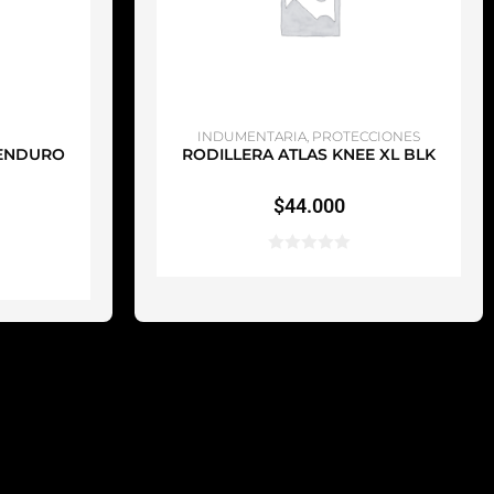
TO
AÑADIR AL CARRITO
INDUMENTARIA
,
PROTECCIONES
 ENDURO
RODILLERA ATLAS KNEE XL BLK
$
44.000