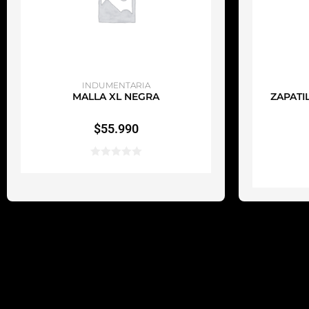
AÑADIR AL CARRITO
A
INDUMENTARIA
MALLA XL NEGRA
ZAPATI
$
55.990