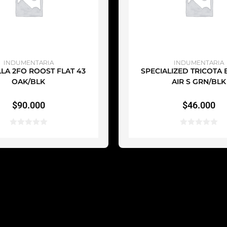
ÑADIR AL CARRITO
AÑADIR AL CARRI
INDUMENTARIA
INDUMENTARIA
LLA 2FO ROOST FLAT 43
SPECIALIZED TRICOTA
OAK/BLK
AIR S GRN/BLK
$
90.000
$
46.000