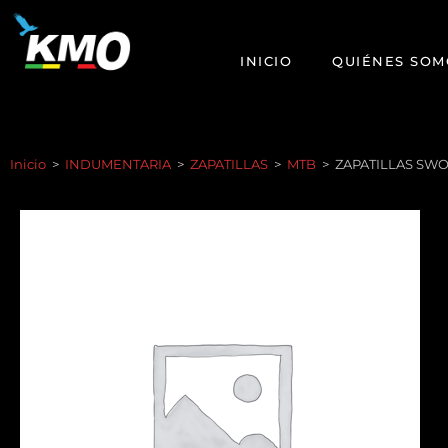
INICIO
QUIÉNES SOM
Inicio
>
INDUMENTARIA
>
ZAPATILLAS
>
MTB
>
ZAPATILLAS SW