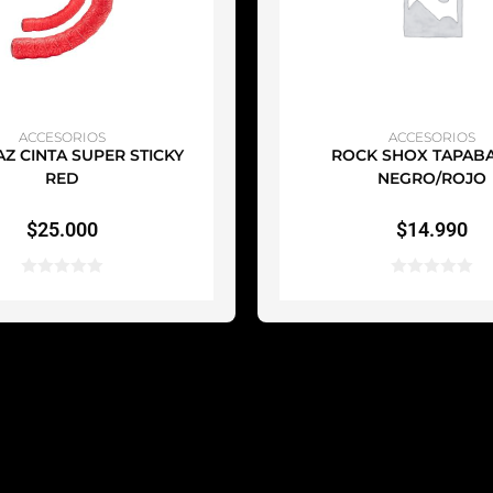
ÑADIR AL CARRITO
AÑADIR AL CARRI
ACCESORIOS
ACCESORIOS
Z CINTA SUPER STICKY
ROCK SHOX TAPAB
RED
NEGRO/ROJO
$
25.000
$
14.990