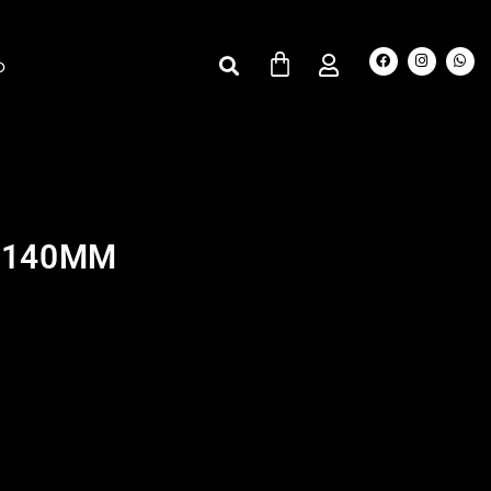
O
0X140MM