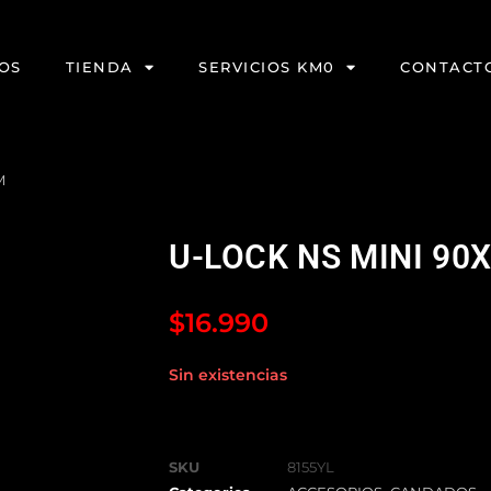
OS
TIENDA
SERVICIOS KM0
CONTACT
M
U-LOCK NS MINI 9
$
16.990
Sin existencias
SKU
8155YL