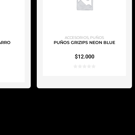
TO
AÑADIR AL CARRITO
ACCESORIOS
,
PUÑOS
ARRO
PUÑOS GRIZIPS NEON BLUE
$
12.000