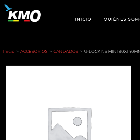
INICIO
QUIÉNES SOM
Inicio
>
ACCESORIOS
>
CANDADOS
>
U-LOCK NS MINI 90X140M