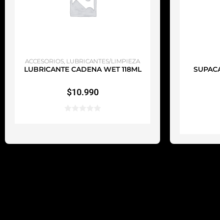
AÑADIR AL CARRITO
A
ACCESORIOS
,
LUBRICANTES/LIMPIEZA
LUBRICANTE CADENA WET 118ML
SUPACA
$
10.990