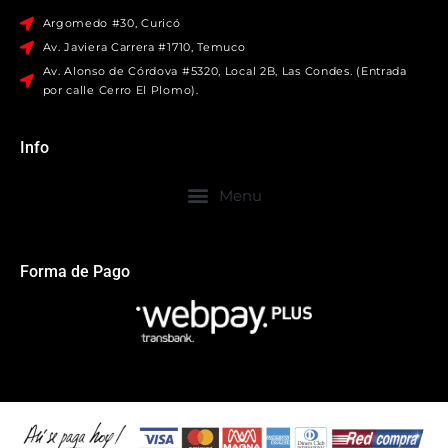
Argomedo #30, Curicó
Av. Javiera Carrera #1710, Temuco
Av. Alonso de Córdova #5320, Local 2B, Las Condes. (Entrada
por calle Cerro El Plomo).
Info
Forma de Pago