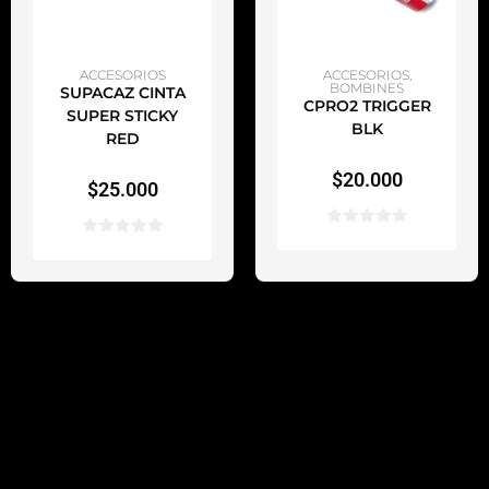
AÑADIR AL CARRITO
AÑADIR AL CARRITO
ACCESORIOS
ACCESORIOS
,
BOMBINES
SUPACAZ CINTA
CPRO2 TRIGGER
SUPER STICKY
BLK
RED
$
20.000
$
25.000