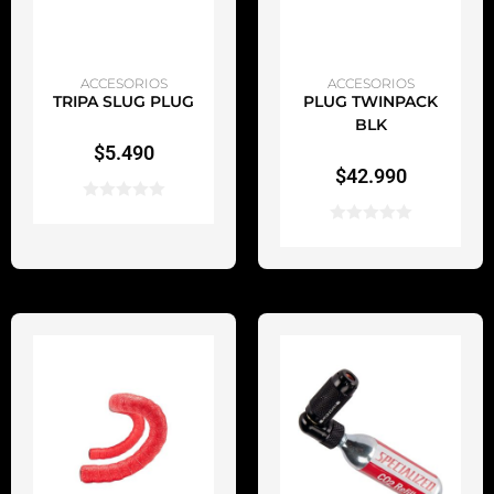
AÑADIR AL CARRITO
AÑADIR AL CARRITO
ACCESORIOS
ACCESORIOS
TRIPA SLUG PLUG
PLUG TWINPACK
BLK
$
5.490
$
42.990