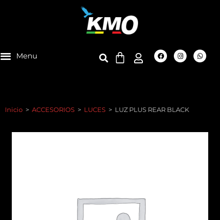
Inicio
>
ACCESORIOS
>
LUCES
>
LUZ PLUS REAR BLACK