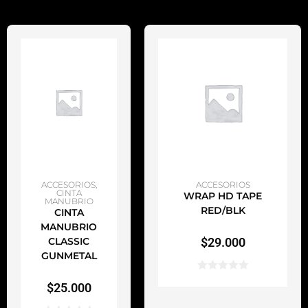
AÑADIR AL CARRITO
AÑADIR AL CARRITO
ACCESORIOS
,
ACCESORIOS
CINTA
WRAP HD TAPE
MANUBRIO
RED/BLK
CINTA
MANUBRIO
CLASSIC
$
29.000
GUNMETAL
$
25.000