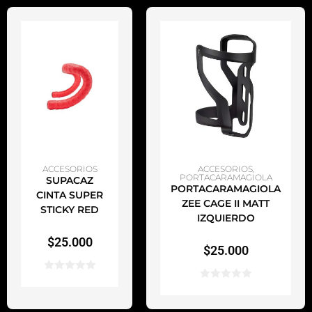
AÑADIR AL CARRITO
AÑADIR AL CARRITO
ACCESORIOS
ACCESORIOS
,
PORTACARAMAGIOLA
SUPACAZ
PORTACARAMAGIOLA
CINTA SUPER
ZEE CAGE II MATT
STICKY RED
IZQUIERDO
$
25.000
$
25.000