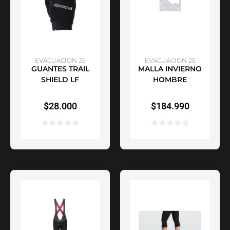
SELECCIONAR
SELECCIONAR
EVACUACION 25
EVACUACION 25
GUANTES TRAIL
MALLA INVIERNO
OPCIONES
OPCIONES
SHIELD LF
HOMBRE
$
28.000
$
184.990