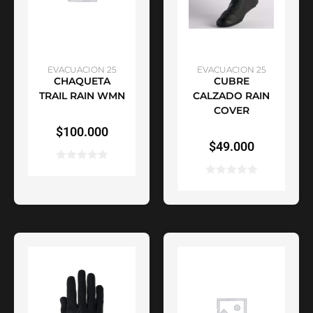
SELECCIONAR
SELECCIONAR
EVACUACION 25
EVACUACION 25
CHAQUETA
CUBRE
OPCIONES
OPCIONES
TRAIL RAIN WMN
CALZADO RAIN
COVER
$
100.000
$
49.000