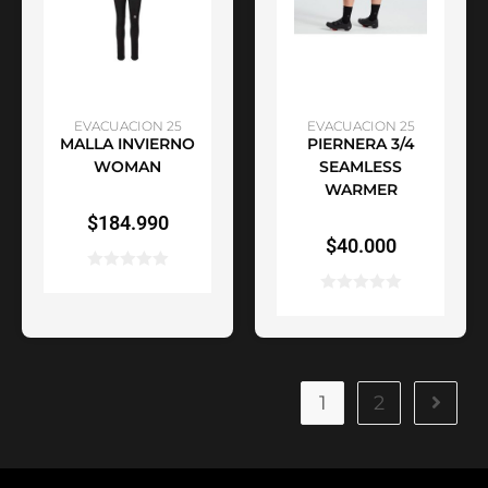
SELECCIONAR
SELECCIONAR
EVACUACION 25
EVACUACION 25
MALLA INVIERNO
PIERNERA 3/4
OPCIONES
OPCIONES
WOMAN
SEAMLESS
WARMER
$
184.990
$
40.000
1
2