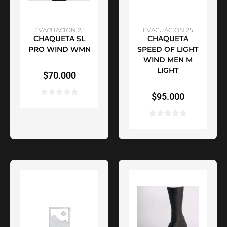
SELECCIONAR
AÑADIR AL CARRITO
EVACUACION 25
EVACUACION 25
CHAQUETA SL
CHAQUETA
OPCIONES
PRO WIND WMN
SPEED OF LIGHT
WIND MEN M
LIGHT
$
70.000
$
95.000