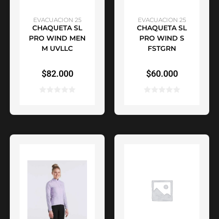
AÑADIR AL CARRITO
AÑADIR AL CARRITO
EVACUACION 25
EVACUACION 25
CHAQUETA SL
CHAQUETA SL
PRO WIND MEN
PRO WIND S
M UVLLC
FSTGRN
$
82.000
$
60.000