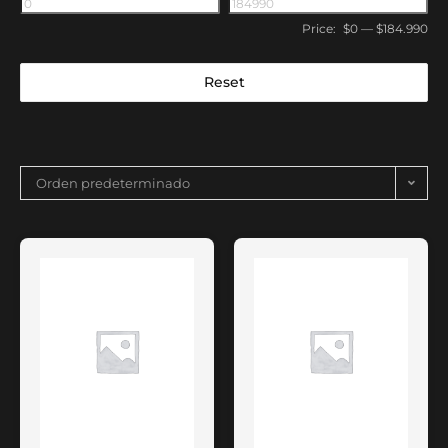
Price:
$0
—
$184.990
Reset
Orden predeterminado