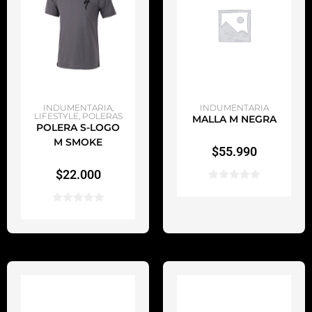
AÑADIR AL CARRITO
AÑADIR AL CARRITO
INDUMENTARIA
,
INDUMENTARIA
LIFESTYLE
,
POLERAS
MALLA M NEGRA
POLERA S-LOGO
M SMOKE
$
55.990
$
22.000