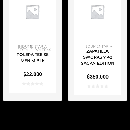
AÑADIR AL CARRITO
AÑADIR AL CARRITO
INDUMENTARIA
,
INDUMENTARIA
LIFESTYLE
,
POLERAS
ZAPATILLA
POLERA TEE SS
SWORKS 7 42
MEN M BLK
SAGAN EDITION
$
22.000
$
350.000