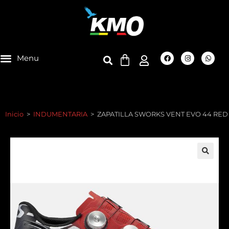
Inicio
>
INDUMENTARIA
>
ZAPATILLA SWORKS VENT EVO 44 RED