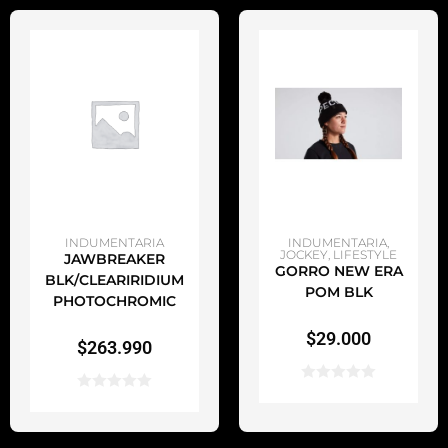
AÑADIR AL CARRITO
AÑADIR AL CARRITO
INDUMENTARIA
INDUMENTARIA
,
JOCKEY
,
LIFESTYLE
JAWBREAKER
GORRO NEW ERA
BLK/CLEARIRIDIUM
POM BLK
PHOTOCHROMIC
$
29.000
$
263.990