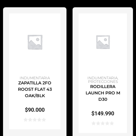
AÑADIR AL CARRITO
AÑADIR AL CARRITO
INDUMENTARIA
INDUMENTARIA
,
PROTECCIONES
ZAPATILLA 2FO
RODILLERA
ROOST FLAT 43
LAUNCH PRO M
OAK/BLK
D30
$
90.000
$
149.990