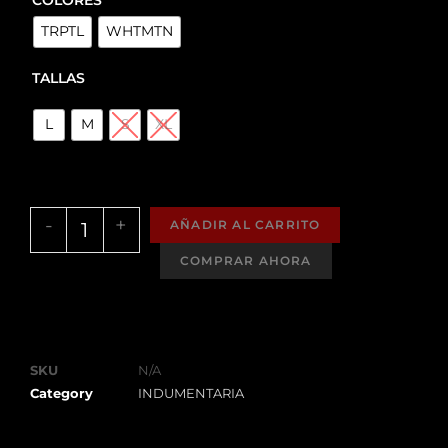
TRPTL
WHTMTN
TALLAS
L
M
S
XL
-
+
AÑADIR AL CARRITO
SKU
N/A
Category
INDUMENTARIA