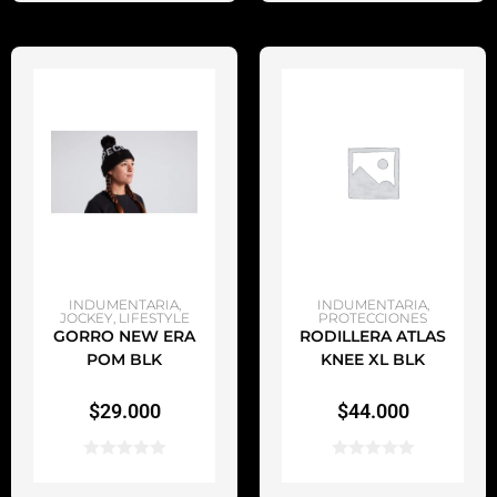
AÑADIR AL CARRITO
AÑADIR AL CARRITO
INDUMENTARIA
,
INDUMENTARIA
,
JOCKEY
,
LIFESTYLE
PROTECCIONES
GORRO NEW ERA
RODILLERA ATLAS
POM BLK
KNEE XL BLK
$
29.000
$
44.000