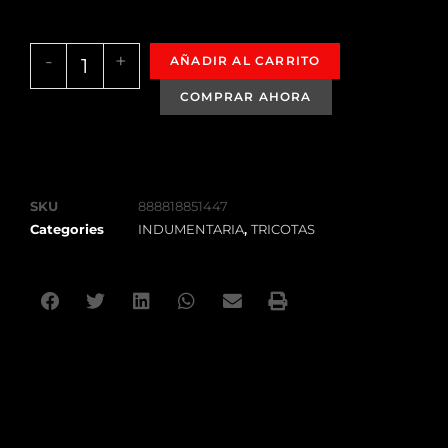
-
+
AÑADIR AL CARRITO
SKU
888818851447
Categories
INDUMENTARIA
,
TRICOTAS