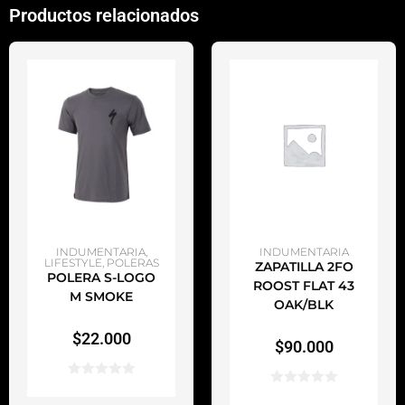
Productos relacionados
AÑADIR AL CARRITO
AÑADIR AL CARRITO
INDUMENTARIA
,
INDUMENTARIA
LIFESTYLE
,
POLERAS
ZAPATILLA 2FO
POLERA S-LOGO
ROOST FLAT 43
M SMOKE
OAK/BLK
$
22.000
$
90.000