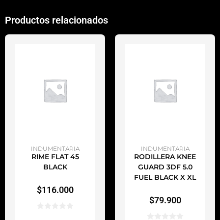
Productos relacionados
AÑADIR AL CARRITO
AÑADIR AL CARRITO
INDUMENTARIA
INDUMENTARIA
RIME FLAT 45
RODILLERA KNEE
BLACK
GUARD 3DF 5.0
FUEL BLACK X XL
$
116.000
$
79.900