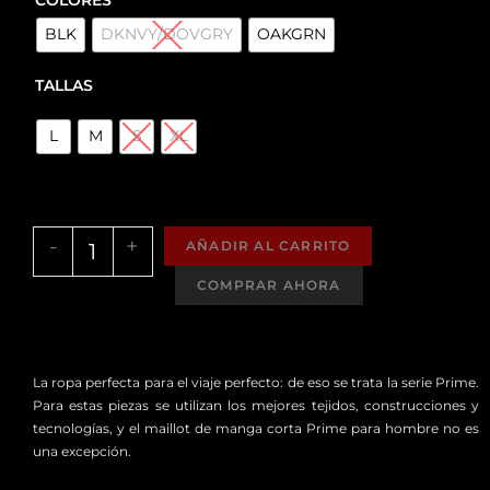
BLK
DKNVY/DOVGRY
OAKGRN
TALLAS
L
M
S
XL
-
+
AÑADIR AL CARRITO
La ropa perfecta para el viaje perfecto: de eso se trata la serie Prime.
Para estas piezas se utilizan los mejores tejidos, construcciones y
tecnologías, y el maillot de manga corta Prime para hombre no es
una excepción.