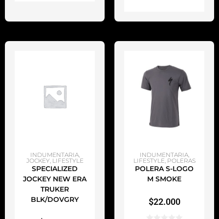
AÑADIR AL CARRITO
AÑADIR AL CARRITO
INDUMENTARIA
,
INDUMENTARIA
,
JOCKEY
,
LIFESTYLE
LIFESTYLE
,
POLERAS
SPECIALIZED
POLERA S-LOGO
JOCKEY NEW ERA
M SMOKE
TRUKER
BLK/DOVGRY
$
22.000