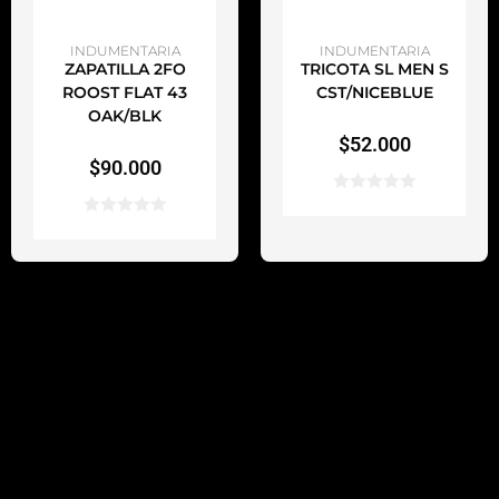
AÑADIR AL CARRITO
AÑADIR AL CARRITO
INDUMENTARIA
INDUMENTARIA
ZAPATILLA 2FO
TRICOTA SL MEN S
ROOST FLAT 43
CST/NICEBLUE
OAK/BLK
$
52.000
$
90.000