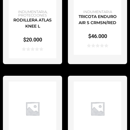
AÑADIR AL CARRITO
AÑADIR AL CARRITO
INDUMENTARIA
,
INDUMENTARIA
PROTECCIONES
TRICOTA ENDURO
RODILLERA ATLAS
AIR S CRMSN/RED
KNEE L
$
46.000
$
20.000