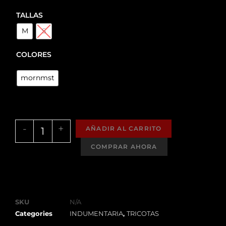
TALLAS
M
S
COLORES
mornmst
-
+
AÑADIR AL CARRITO
SKU
N/A
Categories
INDUMENTARIA
,
TRICOTAS