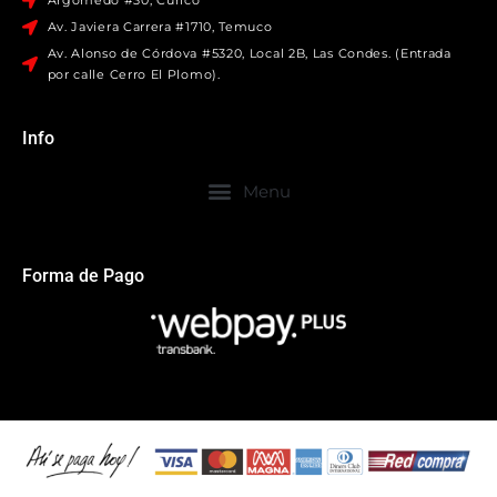
Argomedo #30, Curicó
Av. Javiera Carrera #1710, Temuco
Av. Alonso de Córdova #5320, Local 2B, Las Condes. (Entrada
por calle Cerro El Plomo).
Info
Forma de Pago