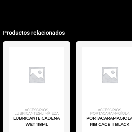
Productos relacionados
AÑADIR AL CARRITO
AÑADIR AL CARRITO
ACCESORIOS
,
ACCESORIOS
,
LUBRICANTES/LIMPIEZA
PORTACARAMAGIOLA
LUBRICANTE CADENA
PORTACARAMAGIOL
WET 118ML
RIB CAGE II BLACK