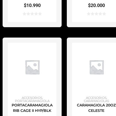
$
10.990
$
20.000
AÑADIR AL CARRITO
AÑADIR AL CARRITO
ACCESORIOS
,
ACCESORIOS
,
PORTACARAMAGIOLA
CARAMAGIOLAS
PORTACARAMAGIOLA
CARAMAGIOLA 20OZ
RIB CAGE II HYP/BLK
CELESTE