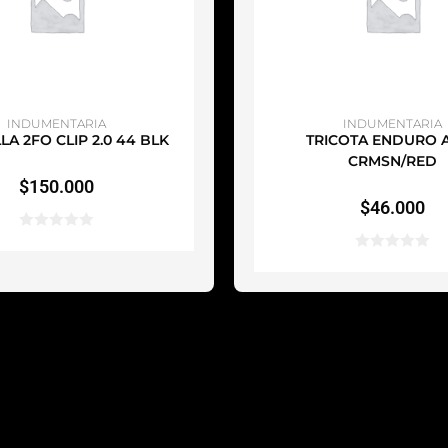
ÑADIR AL CARRITO
AÑADIR AL CARRI
INDUMENTARIA
INDUMENTARIA
LA 2FO CLIP 2.0 44 BLK
TRICOTA ENDURO A
CRMSN/RED
$
150.000
$
46.000