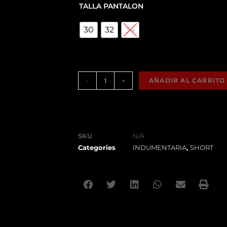
TALLA PANTALON
30
32
34
-
+
AÑADIR AL CARRITO
SKU
N/A
Categories
INDUMENTARIA
,
SHORT