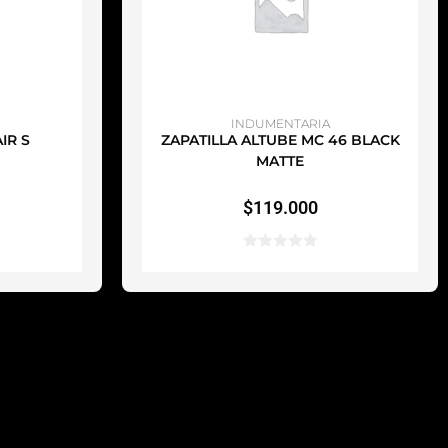
TO
AÑADIR AL CARRITO
INDUMENTARIA
IR S
ZAPATILLA ALTUBE MC 46 BLACK
MATTE
$
119.000