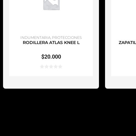
AÑADIR AL CARRITO
A
INDUMENTARIA
,
PROTECCIONES
RODILLERA ATLAS KNEE L
ZAPATIL
$
20.000