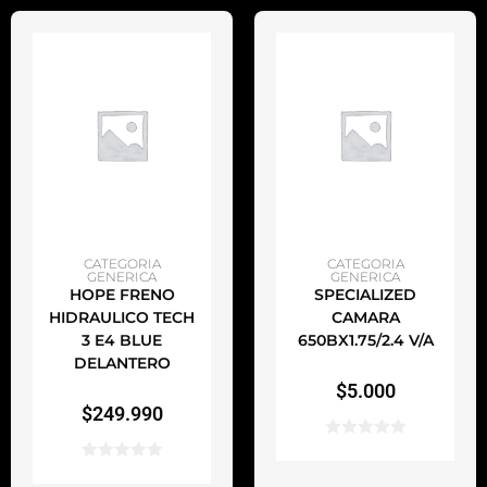
AÑADIR AL CARRITO
AÑADIR AL CARRITO
CATEGORIA
CATEGORIA
GENERICA
GENERICA
HOPE FRENO
SPECIALIZED
HIDRAULICO TECH
CAMARA
3 E4 BLUE
650BX1.75/2.4 V/A
DELANTERO
$
5.000
$
249.990