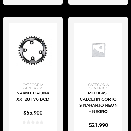
AÑADIR AL CARRITO
AÑADIR AL CARRITO
CATEGORIA
CATEGORIA
GENERICA
GENERICA
SRAM CORONA
MEDILAST
XX1 28T 76 BCD
CALCETIN CORTO
S NARANJO NEON
– NEGRO
$
65.900
$
21.990