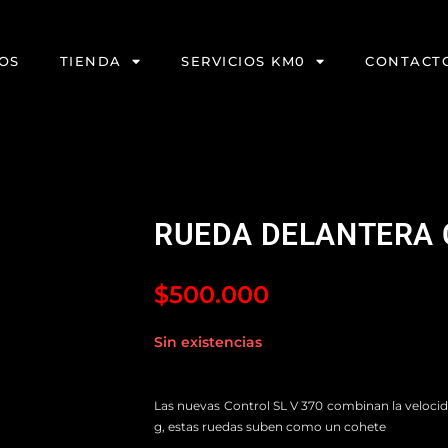
OS
TIENDA
SERVICIOS KM0
CONTACT
RUEDA DELANTERA 
$
500.000
Sin existencias
Las nuevas Control SL V 370 combinan la velocida
g, estas ruedas suben como un cohete