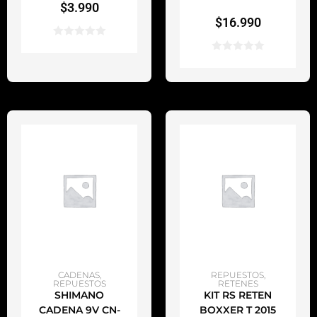
$
3.990
$
16.990
AÑADIR AL CARRITO
AÑADIR AL CARRITO
CADENAS
,
REPUESTOS
,
REPUESTOS
RETENES
SHIMANO
KIT RS RETEN
CADENA 9V CN-
BOXXER T 2015