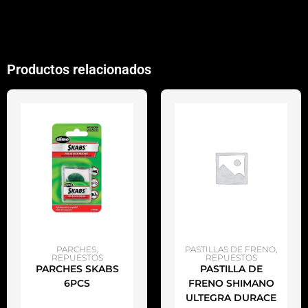
Productos relacionados
AÑADIR AL CARRITO
AÑADIR AL CARRITO
PARCHES
,
PASTILLAS DE FRENO
,
REPUESTOS
REPUESTOS
PARCHES SKABS
PASTILLA DE
6PCS
FRENO SHIMANO
ULTEGRA DURACE