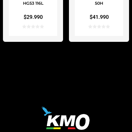
HG53 116L
50H
$
29.990
$
41.990