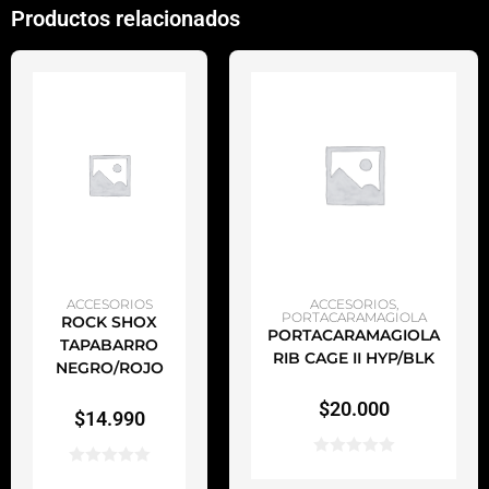
Productos relacionados
AÑADIR AL CARRITO
AÑADIR AL CARRITO
ACCESORIOS
ACCESORIOS
,
PORTACARAMAGIOLA
ROCK SHOX
PORTACARAMAGIOLA
TAPABARRO
RIB CAGE II HYP/BLK
NEGRO/ROJO
$
20.000
$
14.990