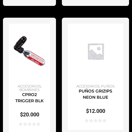
AÑADIR AL CARRITO
AÑADIR AL CARRITO
ACCESORIOS
,
ACCESORIOS
,
PUÑOS
BOMBINES
PUÑOS GRIZIPS
CPRO2
NEON BLUE
TRIGGER BLK
$
12.000
$
20.000