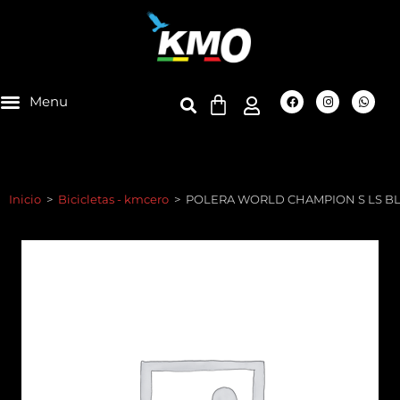
Inicio
>
Bicicletas - kmcero
>
POLERA WORLD CHAMPION S LS B