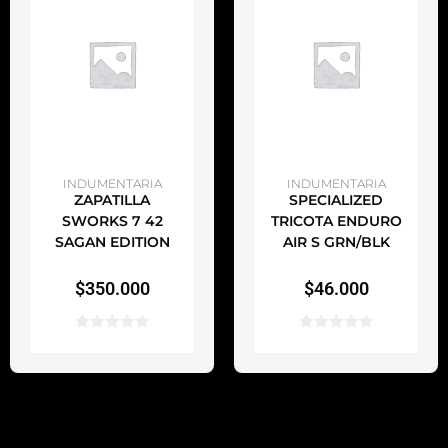
AÑADIR AL CARRITO
AÑADIR AL CARRITO
INDUMENTARIA
INDUMENTARIA
ZAPATILLA
SPECIALIZED
SWORKS 7 42
TRICOTA ENDURO
SAGAN EDITION
AIR S GRN/BLK
$
350.000
$
46.000