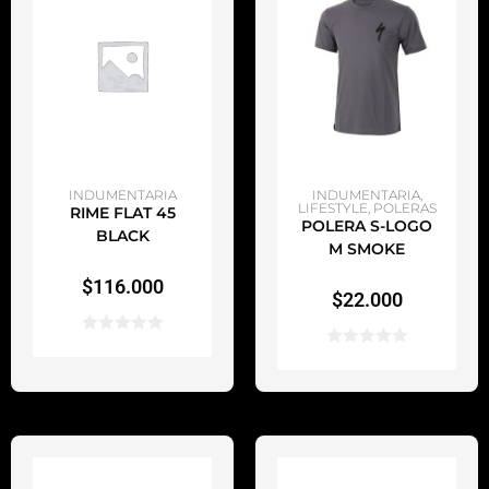
AÑADIR AL CARRITO
AÑADIR AL CARRITO
INDUMENTARIA
INDUMENTARIA
,
LIFESTYLE
,
POLERAS
RIME FLAT 45
POLERA S-LOGO
BLACK
M SMOKE
$
116.000
$
22.000