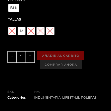
BLK
TALLAS
L
M
S
XL
XS
-
+
AÑADIR AL CARRITO
SKU
N/A
Categories
INDUMENTARIA
,
LIFESTYLE
,
POLERAS