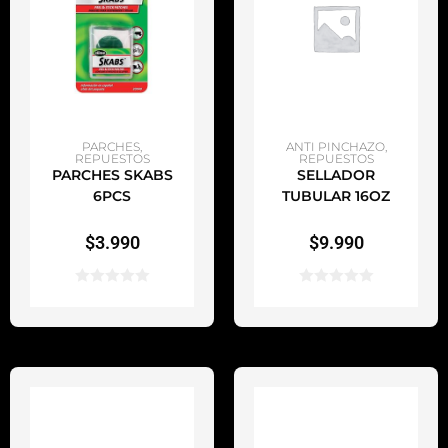
AÑADIR AL CARRITO
AÑADIR AL CARRITO
PARCHES
,
ANTI PINCHAZO
,
REPUESTOS
REPUESTOS
PARCHES SKABS
SELLADOR
6PCS
TUBULAR 16OZ
$
3.990
$
9.990