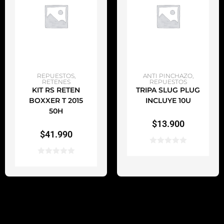
AÑADIR AL CARRITO
AÑADIR AL CARRITO
REPUESTOS
,
ANTI PINCHAZO
,
RETENES
REPUESTOS
KIT RS RETEN
TRIPA SLUG PLUG
BOXXER T 2015
INCLUYE 10U
50H
$
13.900
$
41.990