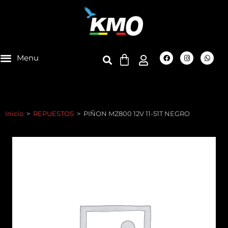
Inicio
>
REPUESTOS
>
PIÑON MZ800 12V 11-51T NEGRO