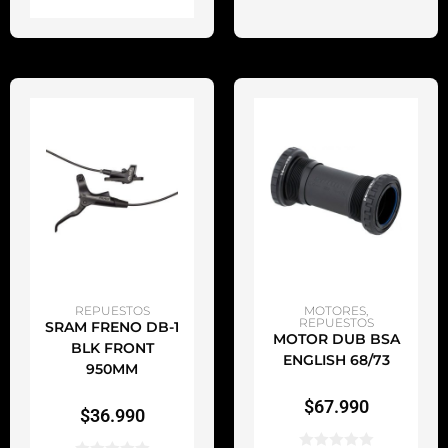
AÑADIR AL CARRITO
AÑADIR AL CARRITO
REPUESTOS
MOTORES
,
REPUESTOS
SRAM FRENO DB-1
MOTOR DUB BSA
BLK FRONT
ENGLISH 68/73
950MM
$
67.990
$
36.990