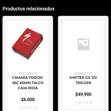
Productos relacionados
AÑADIR AL CARRITO
AÑADIR AL CARRITO
REPUESTOS
REPUESTOS
CAMARA 700X20-
SHIFTER GX 12V
26C 60MM TALCO
TRIGGER
CAJA ROJA
$
49.990
$
6.000