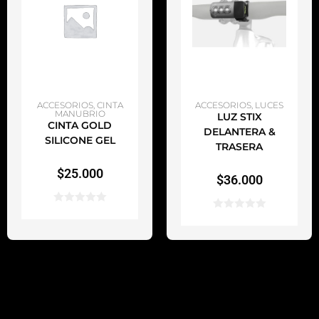
AÑADIR AL CARRITO
AÑADIR AL CARRITO
ACCESORIOS
,
CINTA
ACCESORIOS
,
LUCES
MANUBRIO
LUZ STIX
CINTA GOLD
DELANTERA &
SILICONE GEL
TRASERA
$
25.000
$
36.000