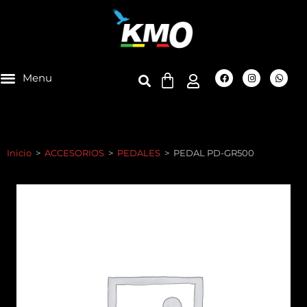
Inicio
>
ACCESORIOS
>
PEDALES
>
PEDAL PD-GR500