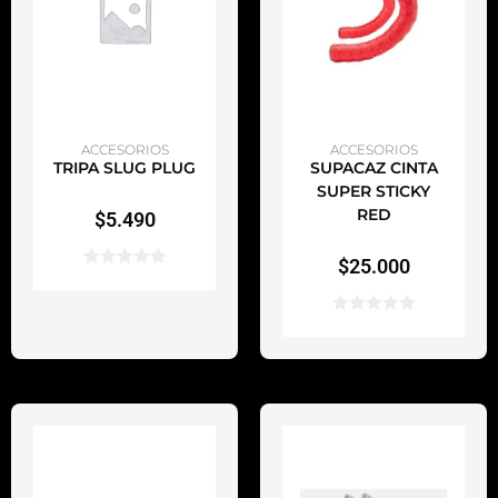
AÑADIR AL CARRITO
AÑADIR AL CARRITO
ACCESORIOS
ACCESORIOS
TRIPA SLUG PLUG
SUPACAZ CINTA
SUPER STICKY
RED
$
5.490
$
25.000