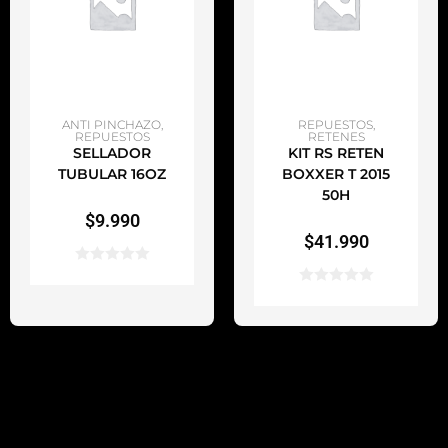
AÑADIR AL CARRITO
AÑADIR AL CARRITO
ANTI PINCHAZO
,
REPUESTOS
,
REPUESTOS
RETENES
SELLADOR
KIT RS RETEN
TUBULAR 16OZ
BOXXER T 2015
50H
$
9.990
$
41.990