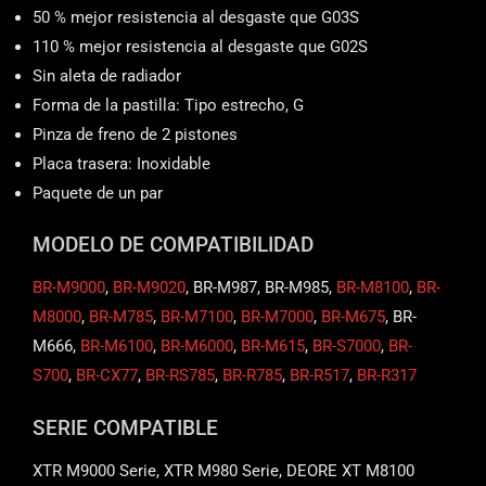
50 % mejor resistencia al desgaste que G03S
110 % mejor resistencia al desgaste que G02S
Sin aleta de radiador
Forma de la pastilla: Tipo estrecho, G
Pinza de freno de 2 pistones
Placa trasera: Inoxidable
Paquete de un par
MODELO DE COMPATIBILIDAD
BR-M9000
,
BR-M9020
, BR-M987, BR-M985,
BR-M8100
,
BR-
M8000
,
BR-M785
,
BR-M7100
,
BR-M7000
,
BR-M675
, BR-
M666,
BR-M6100
,
BR-M6000
,
BR-M615
,
BR-S7000
,
BR-
S700
,
BR-CX77
,
BR-RS785
,
BR-R785
,
BR-R517
,
BR-R317
SERIE COMPATIBLE
XTR M9000 Serie, XTR M980 Serie, DEORE XT M8100