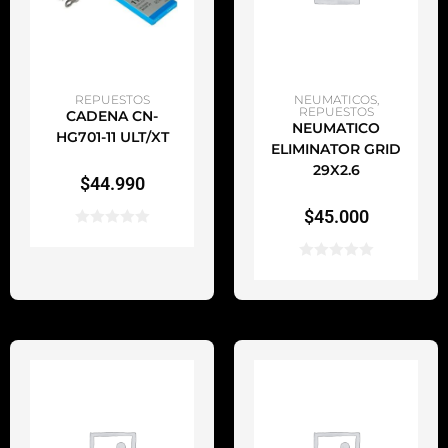
AÑADIR AL CARRITO
AÑADIR AL CARRITO
REPUESTOS
NEUMATICOS
,
REPUESTOS
CADENA CN-
NEUMATICO
HG701-11 ULT/XT
ELIMINATOR GRID
29X2.6
$
44.990
$
45.000