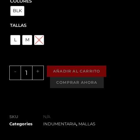
COLORES
BLK
TALLAS
L
M
S
-
+
AÑADIR AL CARRITO
SKU
N/A
Categories
INDUMENTARIA
,
MALLAS