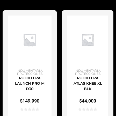
AÑADIR AL CARRITO
AÑADIR AL CARRITO
INDUMENTARIA
,
INDUMENTARIA
,
PROTECCIONES
PROTECCIONES
RODILLERA
RODILLERA
LAUNCH PRO M
ATLAS KNEE XL
D30
BLK
$
149.990
$
44.000