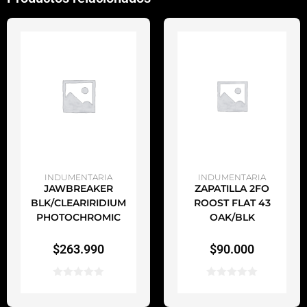
AÑADIR AL CARRITO
AÑADIR AL CARRITO
INDUMENTARIA
INDUMENTARIA
JAWBREAKER
ZAPATILLA 2FO
BLK/CLEARIRIDIUM
ROOST FLAT 43
PHOTOCHROMIC
OAK/BLK
$
263.990
$
90.000