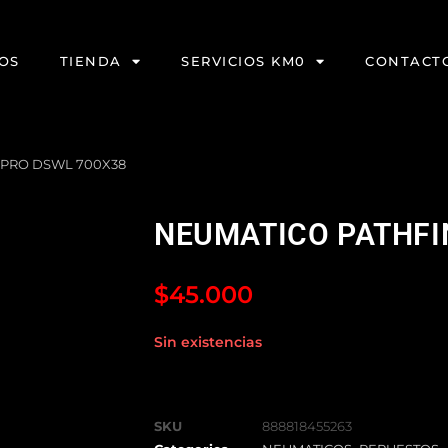
OS
TIENDA
SERVICIOS KM0
CONTACT
 PRO DSWL 700X38
NEUMATICO PATHFI
$
45.000
Sin existencias
SKU
888818455263