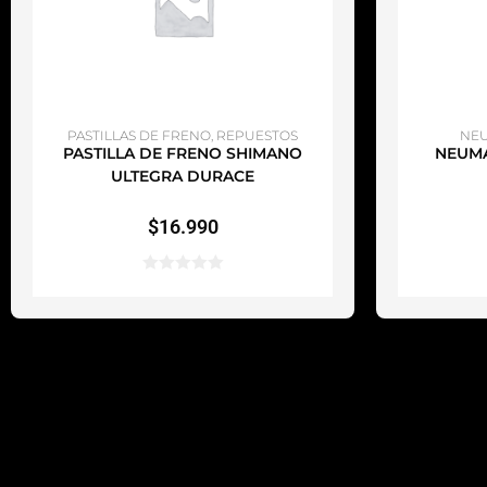
AÑADIR AL CARRITO
A
PASTILLAS DE FRENO
,
REPUESTOS
NEU
PASTILLA DE FRENO SHIMANO
NEUMA
ULTEGRA DURACE
$
16.990