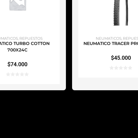
ÑADIR AL CARRITO
AÑADIR AL CARRI
MATICOS
,
REPUESTOS
NEUMATICOS
,
REPUE
TICO TURBO COTTON
NEUMATICO TRACER PR
700X24C
$
45.000
$
74.000