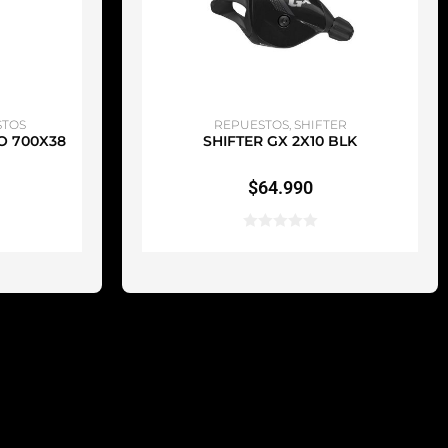
TO
AÑADIR AL CARRITO
STOS
REPUESTOS
,
SHIFTER
O 700X38
SHIFTER GX 2X10 BLK
$
64.990