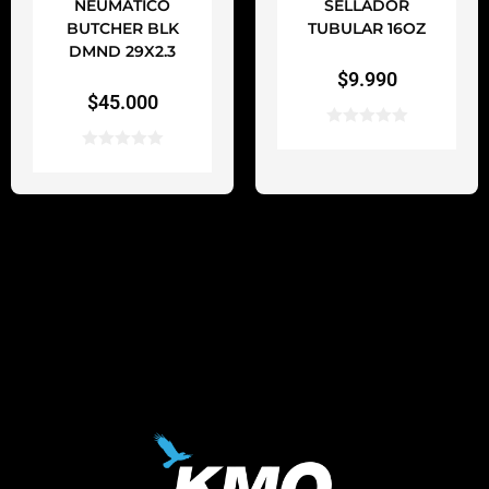
NEUMATICO
SELLADOR
BUTCHER BLK
TUBULAR 16OZ
DMND 29X2.3
$
9.990
$
45.000