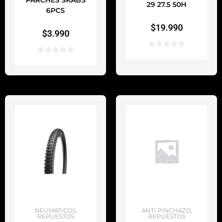
PARCHES SKABS
29 27.5 50H
6PCS
$
19.990
$
3.990
AÑADIR AL CARRITO
AÑADIR AL CARRITO
NEUMATICOS
,
ANTI PINCHAZO
,
REPUESTOS
REPUESTOS