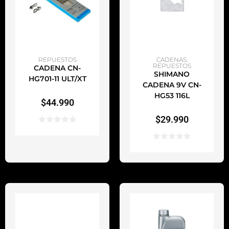
AÑADIR AL CARRITO
AÑADIR AL CARRITO
REPUESTOS
CADENAS
,
REPUESTOS
CADENA CN-
SHIMANO
HG701-11 ULT/XT
CADENA 9V CN-
HG53 116L
$
44.990
$
29.990