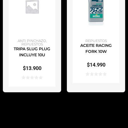
AÑADIR AL CARRITO
AÑADIR AL CARRITO
ANTI PINCHAZO
,
REPUESTOS
REPUESTOS
ACEITE RACING
TRIPA SLUG PLUG
FORK 10W
INCLUYE 10U
$
14.990
$
13.900