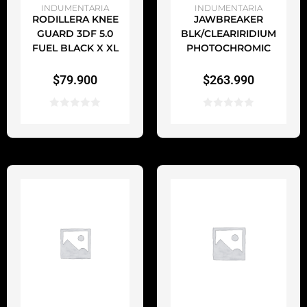
AÑADIR AL CARRITO
AÑADIR AL CARRITO
INDUMENTARIA
INDUMENTARIA
RODILLERA KNEE
JAWBREAKER
GUARD 3DF 5.0
BLK/CLEARIRIDIUM
FUEL BLACK X XL
PHOTOCHROMIC
$
79.900
$
263.990