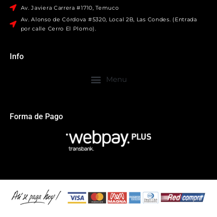
Av. Javiera Carrera #1710, Temuco
Av. Alonso de Córdova #5320, Local 2B, Las Condes. (Entrada
por calle Cerro El Plomo).
Info
Forma de Pago