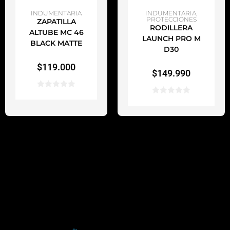
AÑADIR AL CARRITO
AÑADIR AL CARRITO
INDUMENTARIA
INDUMENTARIA
,
PROTECCIONES
ZAPATILLA
RODILLERA
ALTUBE MC 46
LAUNCH PRO M
BLACK MATTE
D30
$
119.000
$
149.990