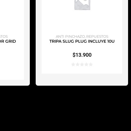
TO
AÑADIR AL CARRITO
STOS
ANTI PINCHAZO
,
REPUESTOS
OR GRID
TRIPA SLUG PLUG INCLUYE 10U
$
13.900