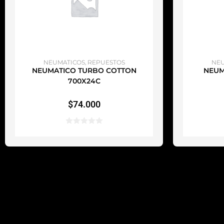
AÑADIR AL CARRITO
A
NEUMATICOS
,
REPUESTOS
NEU
NEUMATICO TURBO COTTON
NEUM
700X24C
$
74.000