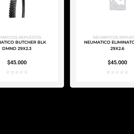
ÑADIR AL CARRITO
AÑADIR AL CARRI
MATICOS
,
REPUESTOS
NEUMATICOS
,
REPUE
ATICO BUTCHER BLK
NEUMATICO ELIMINAT
DMND 29X2.3
29X2.6
$
45.000
$
45.000