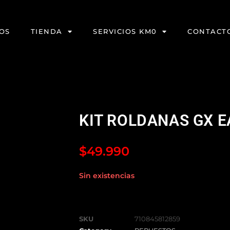
OS
TIENDA
SERVICIOS KM0
CONTACT
KIT ROLDANAS GX E
$
49.990
Sin existencias
SKU
710845812859