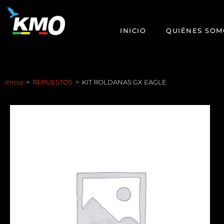
INICIO
QUIÉNES SOM
Inicio
>
REPUESTOS
>
KIT ROLDANAS GX EAGLE