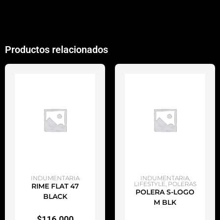
Productos relacionados
AÑADIR AL CARRITO
AÑADIR AL CARRITO
INDUMENTARIA
INDUMENTARIA
,
LIFESTYLE
,
POLERAS
RIME FLAT 47
POLERA S-LOGO
BLACK
M BLK
$
116.000