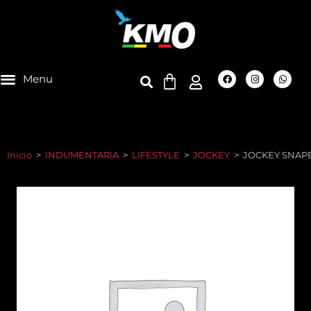
Inicio
>
INDUMENTARIA
>
LIFESTYLE
>
JOCKEY
>
JOCKEY SNAP