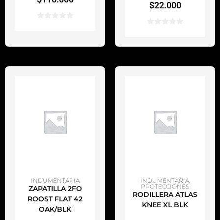
$
22.000
AÑADIR AL CARRITO
AÑADIR AL CARRITO
INDUMENTARIA
INDUMENTARIA
,
PROTECCIONES
ZAPATILLA 2FO
RODILLERA ATLAS
ROOST FLAT 42
KNEE XL BLK
OAK/BLK