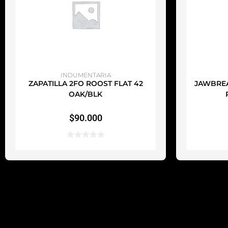
AÑADIR AL CARRITO
A
INDUMENTARIA
ZAPATILLA 2FO ROOST FLAT 42
JAWBREA
OAK/BLK
$
90.000