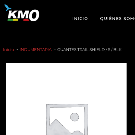
INICIO
QUIÉNES SOM
Inicio
>
INDUMENTARIA
>
GUANTES TRAIL SHIELD / S / BLK