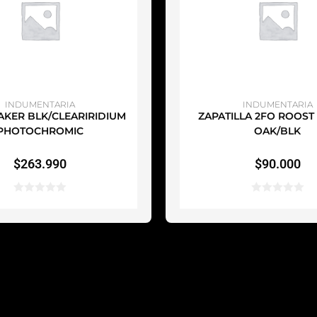
ÑADIR AL CARRITO
AÑADIR AL CARRI
INDUMENTARIA
INDUMENTARIA
KER BLK/CLEARIRIDIUM
ZAPATILLA 2FO ROOST 
PHOTOCHROMIC
OAK/BLK
$
263.990
$
90.000