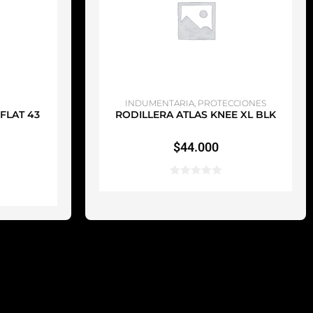
TO
AÑADIR AL CARRITO
INDUMENTARIA
,
PROTECCIONES
FLAT 43
RODILLERA ATLAS KNEE XL BLK
$
44.000