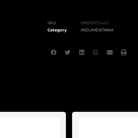
SKU
888818725465
Category
INDUMENTARIA