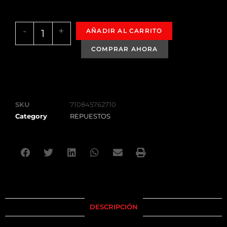
-
+
AÑADIR AL CARRITO
SKU
710845762710
Category
REPUESTOS
DESCRIPCIÓN