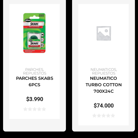
AÑADIR AL CARRITO
AÑADIR AL CARRITO
PARCHES
,
NEUMATICOS
,
REPUESTOS
REPUESTOS
PARCHES SKABS
NEUMATICO
6PCS
TURBO COTTON
700X24C
$
3.990
$
74.000