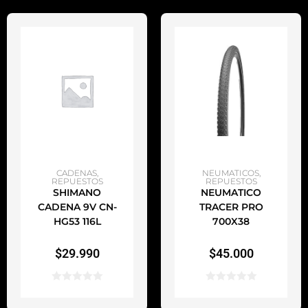
AÑADIR AL CARRITO
AÑADIR AL CARRITO
CADENAS
,
NEUMATICOS
,
REPUESTOS
REPUESTOS
SHIMANO
NEUMATICO
CADENA 9V CN-
TRACER PRO
HG53 116L
700X38
$
29.990
$
45.000