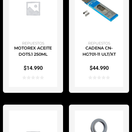
AÑADIR AL CARRITO
AÑADIR AL CARRITO
REPUESTOS
REPUESTOS
MOTOREX ACEITE
CADENA CN-
DOT5.1 250ML
HG701-11 ULT/XT
$
14.990
$
44.990