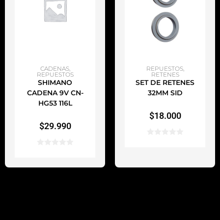
AÑADIR AL CARRITO
AÑADIR AL CARRITO
CADENAS
,
REPUESTOS
,
REPUESTOS
RETENES
SHIMANO
SET DE RETENES
CADENA 9V CN-
32MM SID
HG53 116L
$
18.000
$
29.990