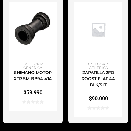
AÑADIR AL CARRITO
AÑADIR AL CARRITO
CATEGORIA
CATEGORIA
GENERICA
GENERICA
SHIMANO MOTOR
ZAPATILLA 2FO
XTR SM-BB94-41A
ROOST FLAT 44
BLK/SLT
$
59.990
$
90.000