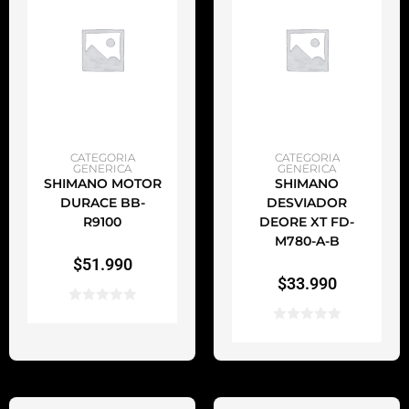
AÑADIR AL CARRITO
AÑADIR AL CARRITO
CATEGORIA
CATEGORIA
GENERICA
GENERICA
SHIMANO MOTOR
SHIMANO
DURACE BB-
DESVIADOR
R9100
DEORE XT FD-
M780-A-B
$
51.990
$
33.990