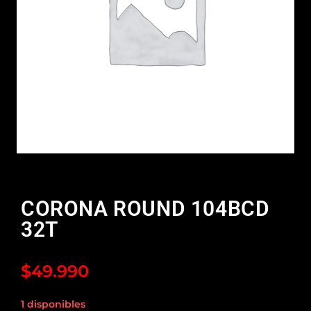
CORONA ROUND 104BCD
32T
$
49.990
1 disponibles