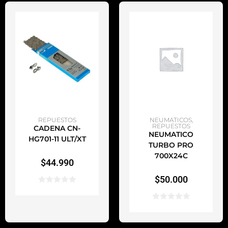
AÑADIR AL CARRITO
AÑADIR AL CARRITO
REPUESTOS
NEUMATICOS
,
REPUESTOS
CADENA CN-
NEUMATICO
HG701-11 ULT/XT
TURBO PRO
700X24C
$
44.990
$
50.000