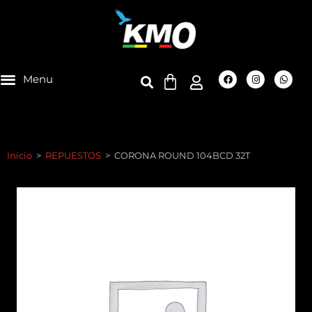
Inicio
>
REPUESTOS
>
CORONA ROUND 104BCD 32T