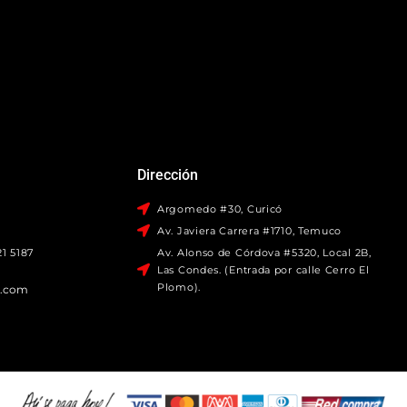
Dirección
Argomedo #30, Curicó
Av. Javiera Carrera #1710, Temuco
1 5187
Av. Alonso de Córdova #5320, Local 2B,
Las Condes. (Entrada por calle Cerro El
Plomo).
o.com