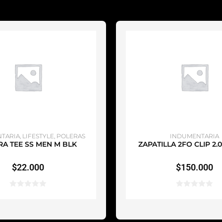
ÑADIR AL CARRITO
AÑADIR AL CARRI
TARIA
,
LIFESTYLE
,
POLERAS
INDUMENTARIA
RA TEE SS MEN M BLK
ZAPATILLA 2FO CLIP 2.
$
22.000
$
150.000