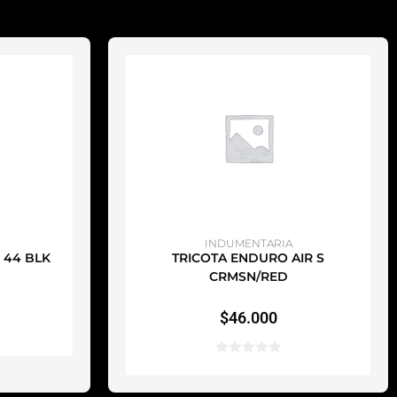
TO
AÑADIR AL CARRITO
INDUMENTARIA
0 44 BLK
TRICOTA ENDURO AIR S
CRMSN/RED
$
46.000