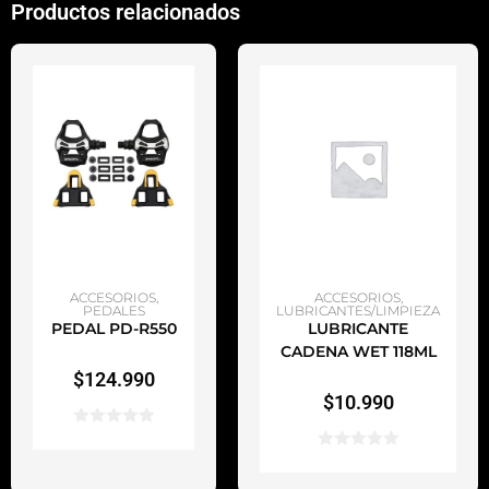
Productos relacionados
AÑADIR AL CARRITO
AÑADIR AL CARRITO
ACCESORIOS
,
ACCESORIOS
,
PEDALES
LUBRICANTES/LIMPIEZA
PEDAL PD-R550
LUBRICANTE
CADENA WET 118ML
$
124.990
$
10.990