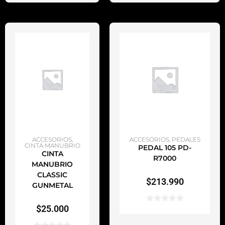
AÑADIR AL CARRITO
AÑADIR AL CARRITO
ACCESORIOS
,
ACCESORIOS
,
PEDALES
CINTA MANUBRIO
PEDAL 105 PD-
CINTA
R7000
MANUBRIO
CLASSIC
$
213.990
GUNMETAL
$
25.000