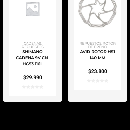
AÑADIR AL CARRITO
AÑADIR AL CARRITO
CADENAS
,
REPUESTOS
,
ROTOR
REPUESTOS
DE FRENO
SHIMANO
AVID ROTOR HS1
CADENA 9V CN-
140 MM
HG53 116L
$
23.800
$
29.990