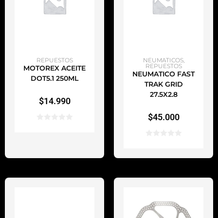
AÑADIR AL CARRITO
AÑADIR AL CARRITO
REPUESTOS
NEUMATICOS
,
REPUESTOS
MOTOREX ACEITE
NEUMATICO FAST
DOT5.1 250ML
TRAK GRID
27.5X2.8
$
14.990
$
45.000