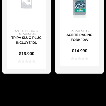
AÑADIR AL CARRITO
AÑADIR AL CARRITO
ANTI PINCHAZO
,
REPUESTOS
REPUESTOS
ACEITE RACING
TRIPA SLUG PLUG
FORK 10W
INCLUYE 10U
$
14.990
$
13.900