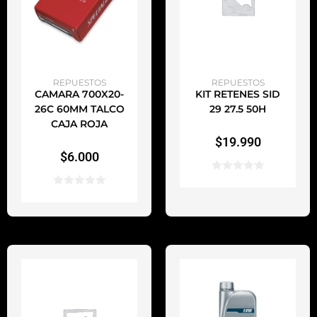
AÑADIR AL CARRITO
AÑADIR AL CARRITO
REPUESTOS
REPUESTOS
CAMARA 700X20-
KIT RETENES SID
26C 60MM TALCO
29 27.5 50H
CAJA ROJA
$
19.990
$
6.000