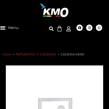
Inicio
>
REPUESTOS
>
CADENAS
>
CADENA X8 8V