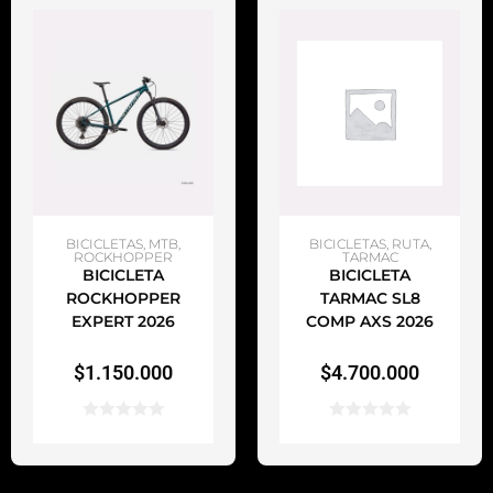
SELECCIONAR OPCIONES
SELECCIONAR OPCIONES
BICICLETAS
,
MTB
,
BICICLETAS
,
RUTA
,
ROCKHOPPER
TARMAC
BICICLETA
BICICLETA
ROCKHOPPER
TARMAC SL8
EXPERT 2026
COMP AXS 2026
$
1.150.000
$
4.700.000