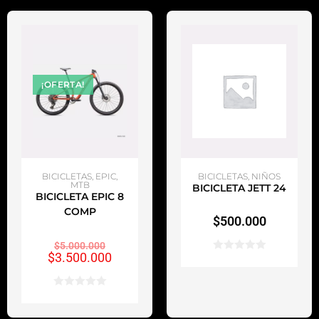
¡OFERTA!
SELECCIONAR OPCIONES
SELECCIONAR OPCIONES
BICICLETAS
,
EPIC
,
BICICLETAS
,
NIÑOS
MTB
BICICLETA JETT 24
BICICLETA EPIC 8
COMP
$
500.000
$
5.000.000
$
3.500.000