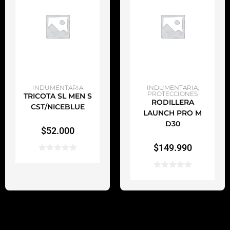
AÑADIR AL CARRITO
AÑADIR AL CARRITO
INDUMENTARIA
INDUMENTARIA
,
PROTECCIONES
TRICOTA SL MEN S
RODILLERA
CST/NICEBLUE
LAUNCH PRO M
D30
$
52.000
$
149.990