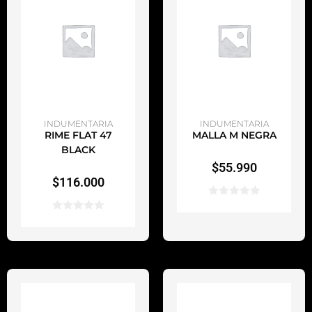
AÑADIR AL CARRITO
AÑADIR AL CARRITO
INDUMENTARIA
INDUMENTARIA
RIME FLAT 47
MALLA M NEGRA
BLACK
$
55.990
$
116.000